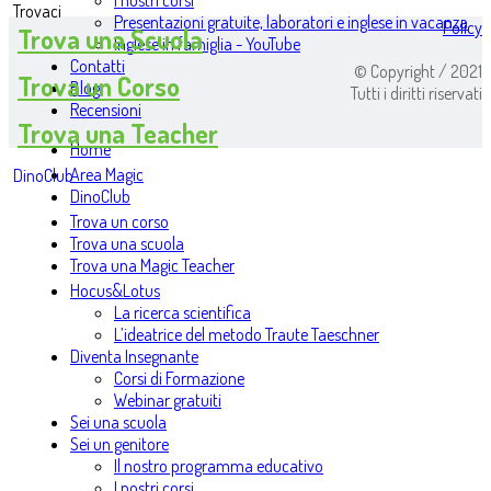
I nostri corsi
Trovaci
Presentazioni gratuite, laboratori e inglese in vacanza
Policy
Trova una Scuola
Inglese in famiglia - YouTube
Contatti
© Copyright / 2021
Trova un Corso
Blog
Tutti i diritti riservati
Recensioni
Trova una Teacher
Home
Area Magic
DinoClub
DinoClub
Trova un corso
Trova una scuola
Trova una Magic Teacher
Hocus&Lotus
La ricerca scientifica
L’ideatrice del metodo Traute Taeschner
Diventa Insegnante
Corsi di Formazione
Webinar gratuiti
Sei una scuola
Sei un genitore
Il nostro programma educativo
I nostri corsi