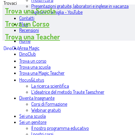
I nostri corsi
Trovaci
Presentazioni gratuite, laboratori e inglese in vacanza
Trova una Scuola
Inglese in famiglia - YouTube
Contatti
Trova un Corso
Blog
Recensioni
Trova una Teacher
Home
Area Magic
DinoClub
DinoClub
Trova un corso
Trova una scuola
Trova una Magic Teacher
Hocus&Lotus
La ricerca scientifica
L’ideatrice del metodo Traute Taeschner
Diventa Insegnante
Corsi di Formazione
Webinar gratuiti
Sei una scuola
Sei un genitore
Il nostro programma educativo
I nostri corsi