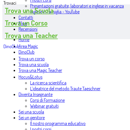
I nostri corsi
Trovaci
Presentazioni gratuite, laboratori e inglese in vacanza
Trova una Scuola
Inglese in famiglia - YouTube
Contatti
Trova un Corso
Blog
Recensioni
Trova una Teacher
Home
Area Magic
DinoClub
DinoClub
Trova un corso
Trova una scuola
Trova una Magic Teacher
Hocus&Lotus
La ricerca scientifica
L’ideatrice del metodo Traute Taeschner
Diventa Insegnante
Corsi di Formazione
Webinar gratuiti
Sei una scuola
Sei un genitore
Il nostro programma educativo
I nostri corsi