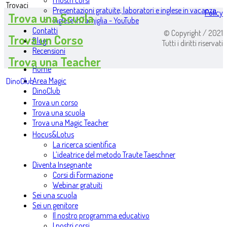
I nostri corsi
Trovaci
Presentazioni gratuite, laboratori e inglese in vacanza
Policy
Trova una Scuola
Inglese in famiglia - YouTube
Contatti
© Copyright / 2021
Trova un Corso
Blog
Tutti i diritti riservati
Recensioni
Trova una Teacher
Home
Area Magic
DinoClub
DinoClub
Trova un corso
Trova una scuola
Trova una Magic Teacher
Hocus&Lotus
La ricerca scientifica
L’ideatrice del metodo Traute Taeschner
Diventa Insegnante
Corsi di Formazione
Webinar gratuiti
Sei una scuola
Sei un genitore
Il nostro programma educativo
I nostri corsi