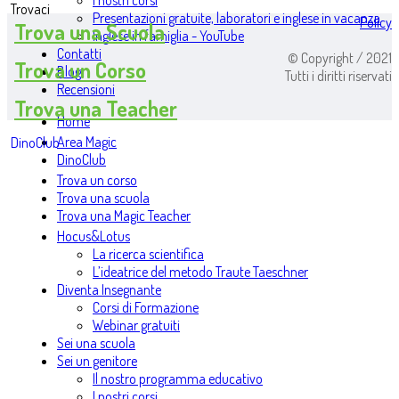
I nostri corsi
Trovaci
Presentazioni gratuite, laboratori e inglese in vacanza
Policy
Trova una Scuola
Inglese in famiglia - YouTube
Contatti
© Copyright / 2021
Trova un Corso
Blog
Tutti i diritti riservati
Recensioni
Trova una Teacher
Home
Area Magic
DinoClub
DinoClub
Trova un corso
Trova una scuola
Trova una Magic Teacher
Hocus&Lotus
La ricerca scientifica
L’ideatrice del metodo Traute Taeschner
Diventa Insegnante
Corsi di Formazione
Webinar gratuiti
Sei una scuola
Sei un genitore
Il nostro programma educativo
I nostri corsi