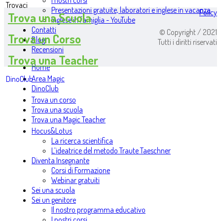
I nostri corsi
Trovaci
Presentazioni gratuite, laboratori e inglese in vacanza
Policy
Trova una Scuola
Inglese in famiglia - YouTube
Contatti
© Copyright / 2021
Trova un Corso
Blog
Tutti i diritti riservati
Recensioni
Trova una Teacher
Home
Area Magic
DinoClub
DinoClub
Trova un corso
Trova una scuola
Trova una Magic Teacher
Hocus&Lotus
La ricerca scientifica
L’ideatrice del metodo Traute Taeschner
Diventa Insegnante
Corsi di Formazione
Webinar gratuiti
Sei una scuola
Sei un genitore
Il nostro programma educativo
I nostri corsi