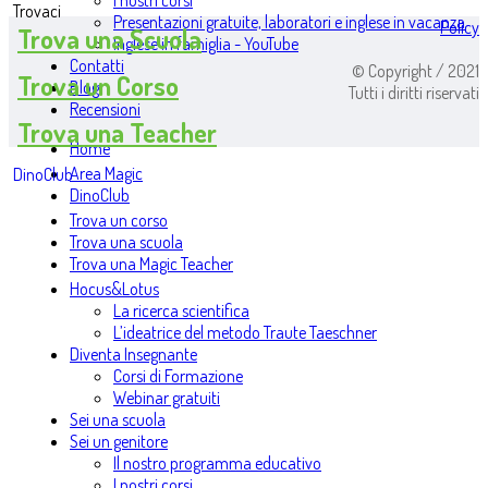
I nostri corsi
Trovaci
Presentazioni gratuite, laboratori e inglese in vacanza
Policy
Trova una Scuola
Inglese in famiglia - YouTube
Contatti
© Copyright / 2021
Trova un Corso
Blog
Tutti i diritti riservati
Recensioni
Trova una Teacher
Home
Area Magic
DinoClub
DinoClub
Trova un corso
Trova una scuola
Trova una Magic Teacher
Hocus&Lotus
La ricerca scientifica
L’ideatrice del metodo Traute Taeschner
Diventa Insegnante
Corsi di Formazione
Webinar gratuiti
Sei una scuola
Sei un genitore
Il nostro programma educativo
I nostri corsi