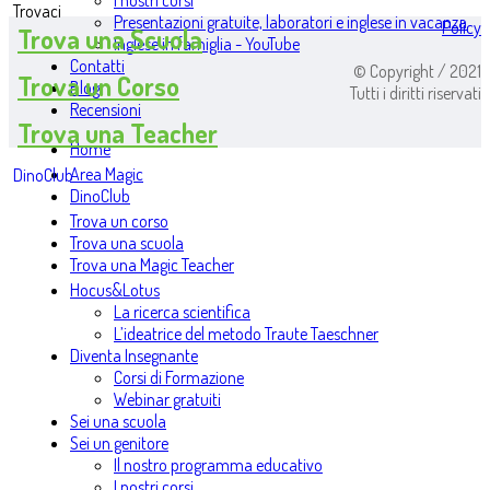
I nostri corsi
Trovaci
Presentazioni gratuite, laboratori e inglese in vacanza
Policy
Trova una Scuola
Inglese in famiglia - YouTube
Contatti
© Copyright / 2021
Trova un Corso
Blog
Tutti i diritti riservati
Recensioni
Trova una Teacher
Home
Area Magic
DinoClub
DinoClub
Trova un corso
Trova una scuola
Trova una Magic Teacher
Hocus&Lotus
La ricerca scientifica
L’ideatrice del metodo Traute Taeschner
Diventa Insegnante
Corsi di Formazione
Webinar gratuiti
Sei una scuola
Sei un genitore
Il nostro programma educativo
I nostri corsi