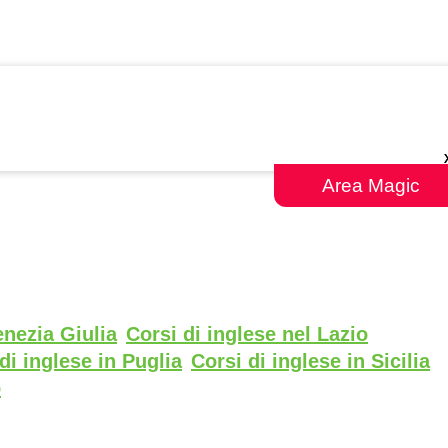
Area Magic
enezia Giulia
Corsi di inglese nel Lazio
di inglese in Puglia
Corsi di inglese in Sicilia
o