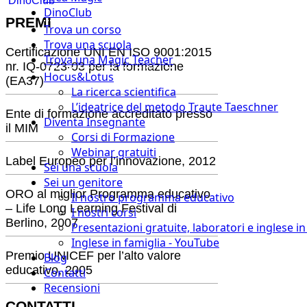
DinoClub
DinoClub
PREMI
Trova un corso
Trova una scuola
Certificazione UNI EN ISO 9001:2015
Trova una Magic Teacher
nr. IQ-0723-03 per la formazione
Hocus&Lotus
(EA37)
La ricerca scientifica
L’ideatrice del metodo Traute Taeschner
Ente di formazione accreditato presso
Diventa Insegnante
il MIM
Corsi di Formazione
Webinar gratuiti
Label Europeo per l’innovazione, 2012
Sei una scuola
Sei un genitore
ORO al miglior Programma educativo
Il nostro programma educativo
– Life Long Learning Festival di
I nostri corsi
Berlino, 2007
Presentazioni gratuite, laboratori e inglese i
Inglese in famiglia - YouTube
Premio UNICEF per l’alto valore
Blog
educativo, 2005
Contatti
Recensioni
CONTATTI