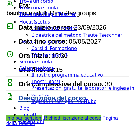
Trova un corso
people_outline
Età:
Trova una scuola
bambini e adulti
DinoPlaygroups
Trova una Magic Teacher
Hocus&Lotus
today
Data inizio corso:
23/09/2026
La ricerca scientifica
L’ideatrice del metodo Traute Taeschner
event
Data fine corso:
05/05/2027
Diventa Insegnante
Corsi di Formazione
watch_later
Webinar gratuiti
Ora inizio:
15:30
Sei una scuola
timer
Sei un genitore
Ora fine:
16:15
Il nostro programma educativo
I nostri corsi
hourglass_empty
Ore complessive del corso:
30
Presentazioni gratuite, laboratori e inglese in
vacanza
description
Descrizione del corso
Inglese in famiglia - YouTube
Blog
Contatti
Info per iscrizioni
Richiedi iscrizione al corso
Pagina
Recensioni
della Teacher