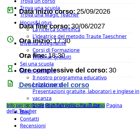
Trova un corso
Trova una scuola
today
Data inizio corso:
25/09/2026
Trova una Magic Teacher
Hocus&Lotus
event
Data fine corso:
30/06/2027
La ricerca scientifica
L’ideatrice del metodo Traute Taeschner
watch_later
Ora inizio:
17:30
Diventa Insegnante
Corsi di Formazione
timer
Ora fine:
18:30
Webinar gratuiti
Sei una scuola
hourglass_empty
Ore complessive del corso:
30
Sei un genitore
Il nostro programma educativo
description
Descrizione del corso
I nostri corsi
Presentazioni gratuite, laboratori e inglese in
vacanza
Inglese in famiglia - YouTube
Info per iscrizioni
Richiedi iscrizione al corso
Pagina
della Teacher
Blog
Contatti
Recensioni