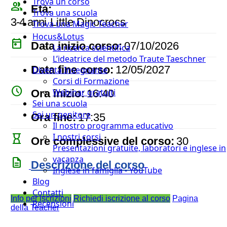
Trova un corso
people_outline
Età:
Trova una scuola
3-4 anni
Little Dinocrocs
Trova una Magic Teacher
Hocus&Lotus
today
Data inizio corso:
07/10/2026
La ricerca scientifica
L’ideatrice del metodo Traute Taeschner
event
Data fine corso:
12/05/2027
Diventa Insegnante
Corsi di Formazione
watch_later
Webinar gratuiti
Ora inizio:
16:40
Sei una scuola
timer
Sei un genitore
Ora fine:
17:35
Il nostro programma educativo
I nostri corsi
hourglass_empty
Ore complessive del corso:
30
Presentazioni gratuite, laboratori e inglese in
vacanza
description
Descrizione del corso
Inglese in famiglia - YouTube
Blog
Contatti
Info per iscrizioni
Richiedi iscrizione al corso
Pagina
Recensioni
della Teacher