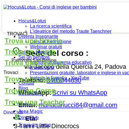
Hocus&Lotus
La ricerca scientifica
L’ideatrice del metodo Traute Taeschner
TROVACI
Diventa Insegnante
Trova una Scuola
Corsi di Formazione
Webinar gratuiti
place
Trova un Corso
Sede del corso :
Sei una scuola
Sei un genitore
Patronato San Bellino
Trova una Teacher
Il nostro programma educativo
via Jacopo della Quercia 24, Padova
I nostri corsi
Trovaci
Presentazioni gratuite, laboratori e inglese in v
Trova una Scuola
Inglese in famiglia - YouTube
Telefono:
3405844830
Contatti
Blog
Trova un Corso
WhatsApp:
Scrivi su WhatsApp
Recensioni
Trova una Teacher
Home
Email:
mariacarlucci84@gmail.com
Area Magic
DinoClub
people_outline
DinoClub
Età:
Trova un corso
3-4 anni
Little Dinocrocs