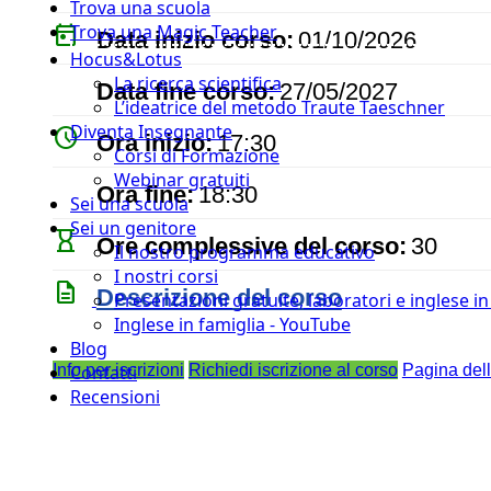
Trova una scuola
today
Trova una Magic Teacher
Data inizio corso:
01/10/2026
Hocus&Lotus
event
La ricerca scientifica
Data fine corso:
27/05/2027
L’ideatrice del metodo Traute Taeschner
Diventa Insegnante
watch_later
Ora inizio:
17:30
Corsi di Formazione
Webinar gratuiti
timer
Ora fine:
18:30
Sei una scuola
Sei un genitore
hourglass_empty
Ore complessive del corso:
30
Il nostro programma educativo
I nostri corsi
description
Descrizione del corso
Presentazioni gratuite, laboratori e inglese i
Inglese in famiglia - YouTube
Blog
Info per iscrizioni
Richiedi iscrizione al corso
Pagina del
Contatti
Recensioni