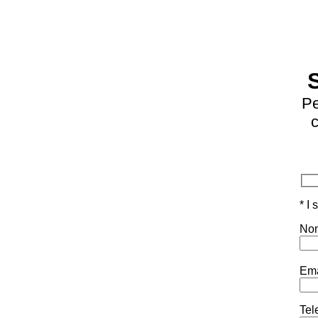
Pe
c
* I
Nom
Ema
Tel