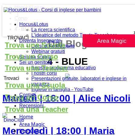
Hocus&Lotus
Corso
Hocus&Lotus
4 - BLUE
La ricerca scientifica
L’ideatrice del metodo Traute Taeschner
TROVACI
Area Magic
Diventa Insegnante
Dal Blog
Trova una Scuola
Corsi di Formazione
Webinar gratuiti
Trova un Corso
Sei una scuola
4 - BLUE
Sei un genitore
Trova una Teacher
Il nostro programma educativo
I nostri corsi
Trovaci
Presentazioni gratuite, laboratori e inglese in
Trova una Scuola
vacanza
Inglese in famiglia - YouTube
Contatti
Martedì | 18:00 | Alice Nicoli
Trova un Corso
Blog
Recensioni
Trova una Teacher
Home
DinoClub
Area Magic
Mercoledì | 18:00 | Maria
DinoClub