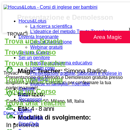
Presentazione e Demolesson
Hocus&Lotus
La ricerca scientifica
L’ideatrice del metodo Traute Taeschner
TROVACI
Area Magic
Diventa Insegnante
Trova una Scuola
Corsi di Formazione
Webinar gratuiti
Trova un Corso
Sei una scuola
Sei un genitore
Trova una Teacher
Il nostro programma educativo
face
I nostri corsi
Magic Teacher:
Simona Radice
Trovaci
Presentazioni gratuite, laboratori e inglese in
Presentazione del Metodo e Demolesson gratuita presso
Trova una Scuola
vacanza
English4 a Milano. Contattaci per confermare la tua
Inglese in famiglia - YouTube
partecipazione!
Contatti
Trova un Corso
place
Indirizzo:
Blog
Recensioni
Corso Sempione, 50, Milano, MI, Italia
Trova una Teacher
group
Età:
4 - 8 anni
Home
DinoClub
broadcast_on_personal
Modalità di svolgimento:
Area Magic
DinoClub
In presenza