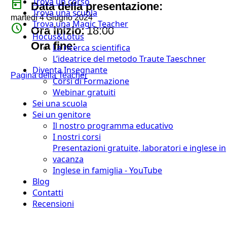
Trova un corso
today
Data della presentazione:
Trova una scuola
martedì 4 Giugno 2024
Trova una Magic Teacher
watch_later
Ora inizio:
18:00
Hocus&Lotus
timer
Ora fine:
La ricerca scientifica
L’ideatrice del metodo Traute Taeschner
Diventa Insegnante
Pagina della Teacher
Corsi di Formazione
Webinar gratuiti
Sei una scuola
Sei un genitore
Il nostro programma educativo
I nostri corsi
Presentazioni gratuite, laboratori e inglese in
vacanza
Inglese in famiglia - YouTube
Blog
Contatti
Recensioni