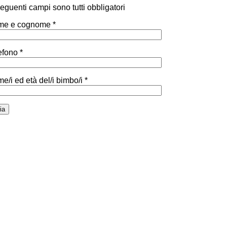
 seguenti campi sono tutti obbligatori
e e cognome *
efono *
e/i ed età del/i bimbo/i *