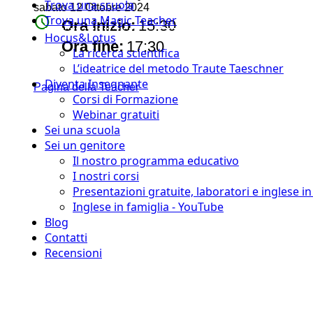
Trova una scuola
sabato 12 Ottobre 2024
watch_later
Trova una Magic Teacher
Ora inizio:
15:30
Hocus&Lotus
timer
Ora fine:
17:30
La ricerca scientifica
L’ideatrice del metodo Traute Taeschner
Diventa Insegnante
Pagina della Teacher
Corsi di Formazione
Webinar gratuiti
Sei una scuola
Sei un genitore
Il nostro programma educativo
I nostri corsi
Presentazioni gratuite, laboratori e inglese i
Inglese in famiglia - YouTube
Blog
Contatti
Recensioni