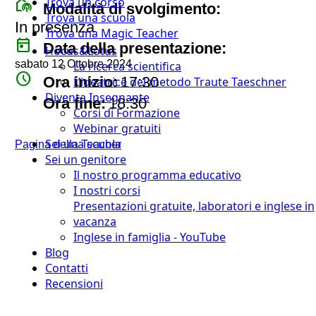
Trova un corso
broadcast_on_personal
Modalità di svolgimento:
Trova una scuola
In presenza
Trova una Magic Teacher
today
Data della presentazione:
Hocus&Lotus
sabato 12 Ottobre 2024
La ricerca scientifica
watch_later
Ora inizio:
17:30
L’ideatrice del metodo Traute Taeschner
Diventa Insegnante
timer
Ora fine:
18:30
Corsi di Formazione
Webinar gratuiti
Sei una scuola
Pagina della Teacher
Sei un genitore
Il nostro programma educativo
I nostri corsi
Presentazioni gratuite, laboratori e inglese in
vacanza
Inglese in famiglia - YouTube
Blog
Contatti
Recensioni