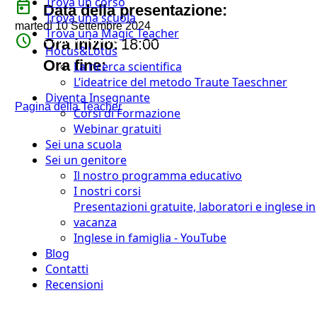
Trova un corso
today
Data della presentazione:
Trova una scuola
martedì 10 Settembre 2024
Trova una Magic Teacher
watch_later
Ora inizio:
18:00
Hocus&Lotus
timer
Ora fine:
La ricerca scientifica
L’ideatrice del metodo Traute Taeschner
Diventa Insegnante
Pagina della Teacher
Corsi di Formazione
Webinar gratuiti
Sei una scuola
Sei un genitore
Il nostro programma educativo
I nostri corsi
Presentazioni gratuite, laboratori e inglese in
vacanza
Inglese in famiglia - YouTube
Blog
Contatti
Recensioni