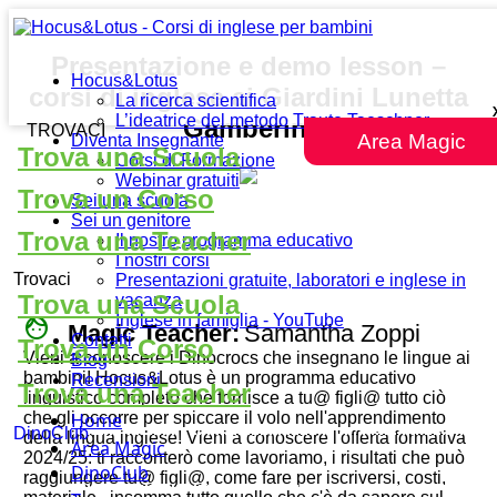
Presentazione e demo lesson –
Hocus&Lotus
corsi di inglese ai Giardini Lunetta
La ricerca scientifica
L’ideatrice del metodo Traute Taeschner
Gamberini
TROVACI
Area Magic
Diventa Insegnante
Trova una Scuola
Corsi di Formazione
Webinar gratuiti
Trova un Corso
Sei una scuola
Sei un genitore
Trova una Teacher
Il nostro programma educativo
I nostri corsi
Trovaci
Presentazioni gratuite, laboratori e inglese in
Trova una Scuola
vacanza
Inglese in famiglia - YouTube
face
Magic Teacher:
Samantha Zoppi
Contatti
Trova un Corso
Vieni a conoscere i Dinocrocs che insegnano le lingue ai
Blog
bambini! Hocus&Lotus è un programma educativo
Recensioni
Trova una Teacher
linguistico completo che fornisce a tu@ figli@ tutto ciò
che gli occorre per spiccare il volo nell'apprendimento
Home
DinoClub
della lingua inglese! Vieni a conoscere l'offerta formativa
Area Magic
2024/25: ti racconterò come lavoriamo, i risultati che può
DinoClub
raggiungere tu@ figli@, come fare per iscriversi, costi,