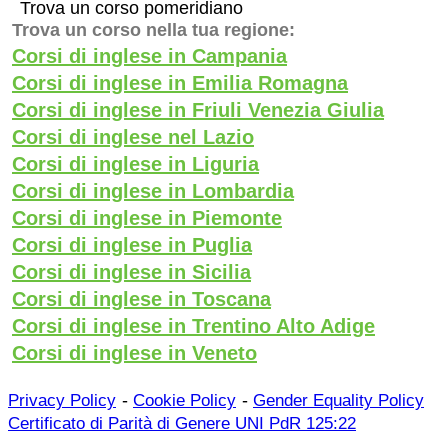
Trova un corso pomeridiano
Trova un corso nella tua regione:
Corsi di inglese in Campania
Corsi di inglese in Emilia Romagna
Corsi di inglese in Friuli Venezia Giulia
Corsi di inglese nel Lazio
Corsi di inglese in Liguria
Corsi di inglese in Lombardia
Corsi di inglese in Piemonte
Corsi di inglese in Puglia
Corsi di inglese in Sicilia
Corsi di inglese in Toscana
Corsi di inglese in Trentino Alto Adige
Corsi di inglese in Veneto
-
-
Privacy Policy
Cookie Policy
Gender Equality Policy
Certificato di Parità di Genere UNI PdR 125:22