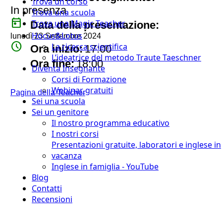
Trova un corso
In presenza
Trova una scuola
today
Trova una Magic Teacher
Data della presentazione:
Hocus&Lotus
lunedì 23 Settembre 2024
watch_later
La ricerca scientifica
Ora inizio:
17:00
L’ideatrice del metodo Traute Taeschner
timer
Ora fine:
18:00
Diventa Insegnante
Corsi di Formazione
Webinar gratuiti
Pagina della Teacher
Sei una scuola
Sei un genitore
Il nostro programma educativo
I nostri corsi
Presentazioni gratuite, laboratori e inglese in
vacanza
Inglese in famiglia - YouTube
Blog
Contatti
Recensioni