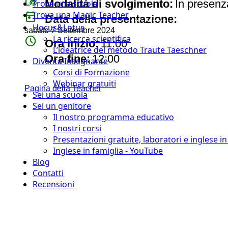
broadcast_on_personal
Modalità di svolgimento:
In presenz
Trova una scuola
Trova una Magic Teacher
today
Data della presentazione:
Hocus&Lotus
sabato 7 Settembre 2024
La ricerca scientifica
watch_later
Ora inizio:
11:00
L’ideatrice del metodo Traute Taeschner
timer
Ora fine:
12:00
Diventa Insegnante
Corsi di Formazione
Webinar gratuiti
Pagina della Teacher
Sei una scuola
Sei un genitore
Il nostro programma educativo
I nostri corsi
Presentazioni gratuite, laboratori e inglese i
Inglese in famiglia - YouTube
Blog
Contatti
Recensioni