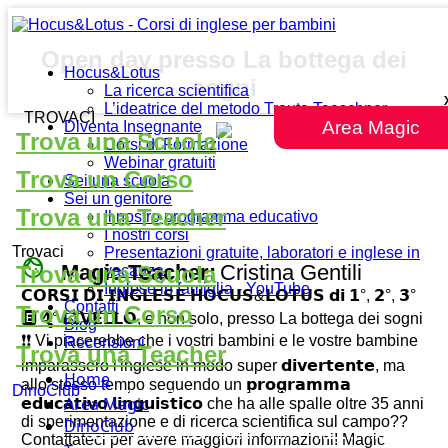
Open day presso La bottega dei
Hocus&Lotus
sogni
La ricerca scientifica
L’ideatrice del metodo Traute Taeschner
TROVACI
Area Magic
Diventa Insegnante
Trova una Scuola
Corsi di Formazione
Webinar gratuiti
Trova un Corso
Sei una scuola
Sei un genitore
Trova una Teacher
Il nostro programma educativo
I nostri corsi
Trovaci
Presentazioni gratuite, laboratori e inglese in
face
Magic Teacher:
Cristina Gentili
Trova una Scuola
vacanza
Inglese in famiglia - YouTube
𝗖𝗢𝗥𝗦𝗜 𝗗𝗜 𝗜𝗡𝗚𝗟𝗘𝗦𝗘 𝗛𝗢𝗖𝗨𝗦&𝗟𝗢𝗧𝗨𝗦 𝗱𝗶 𝟭°, 𝟮°, 𝟯°
Contatti
Trova un Corso
🅴 𝟰° 𝗟𝗜𝗩𝗘𝗟𝗟𝗢, e non solo, presso La bottega dei sogni
Blog
❗❗ Vi piacerebbe che i vostri bambini e le vostre bambine
Recensioni
Trova una Teacher
imparassero l'inglese in modo super 𝗱𝗶𝘃𝗲𝗿𝘁𝗲𝗻𝘁𝗲, ma
Home
allo stesso tempo seguendo un 𝗽𝗿𝗼𝗴𝗿𝗮𝗺𝗺𝗮
DinoClub
Area Magic
𝗲𝗱𝘂𝗰𝗮𝘁𝗶𝘃𝗼 𝗹𝗶𝗻𝗴𝘂𝗶𝘀𝘁𝗶𝗰𝗼 che ha alle spalle oltre 35 anni
di sperimentazione e di ricerca scientifica sul campo??
DinoClub
Contattateci per avere maggiori informazioni! Magic