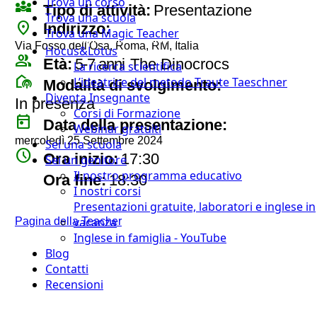
Trova un corso
diversity_3
Tipo di attività:
Presentazione
Trova una scuola
place
Indirizzo:
Trova una Magic Teacher
Via Fosso dell'Osa, Roma, RM, Italia
Hocus&Lotus
group
Età:
5-7 anni
The Dinocrocs
La ricerca scientifica
broadcast_on_personal
L’ideatrice del metodo Traute Taeschner
Modalità di svolgimento:
Diventa Insegnante
In presenza
Corsi di Formazione
today
Data della presentazione:
Webinar gratuiti
mercoledì 25 Settembre 2024
Sei una scuola
watch_later
Ora inizio:
17:30
Sei un genitore
timer
Il nostro programma educativo
Ora fine:
18:30
I nostri corsi
Presentazioni gratuite, laboratori e inglese in
vacanza
Pagina della Teacher
Inglese in famiglia - YouTube
Blog
Contatti
Recensioni