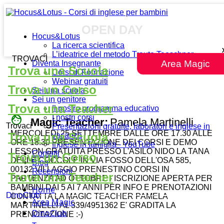
OPEN DAY
Hocus&Lotus
La ricerca scientifica
L’ideatrice del metodo Traute Taeschner
TROVACI
Area Magic
Diventa Insegnante
Trova una Scuola
Corsi di Formazione
Webinar gratuiti
Trova un Corso
Sei una scuola
Sei un genitore
Trova una Teacher
Il nostro programma educativo
face
I nostri corsi
Magic Teacher:
Pamela Martinelli
Trovaci
Presentazioni gratuite, laboratori e inglese in
MERCOLEDì 25 SETTEMBRE DALLE ORE 17.30 ALLE
Trova una Scuola
vacanza
ORE 18.30 PRESENTAZIONE DEI CORSI E DEMO
Inglese in famiglia - YouTube
LESSON GRATUITA PRESSO L'ASILO NIDO LA TANA
Contatti
Trova un Corso
DELLE COCCOLE IN VIA FOSSO DELL'OSA 585,
Blog
00132 VILLAGGIO PRENESTINO CORSI IN
Recensioni
Trova una Teacher
PARTENZA AD OTTOBRE - ISCRIZIONE APERTA PER
BAMBINI DAI 5 AI 7 ANNI PER INFO E PRENOTAZIONI
Home
DinoClub
CONTATTA LA MAGIC TEACHER PAMELA
Area Magic
MARTINELLI AL 339/4951362 E' GRADITA LA
DinoClub
PRENOTAZIONE :-)