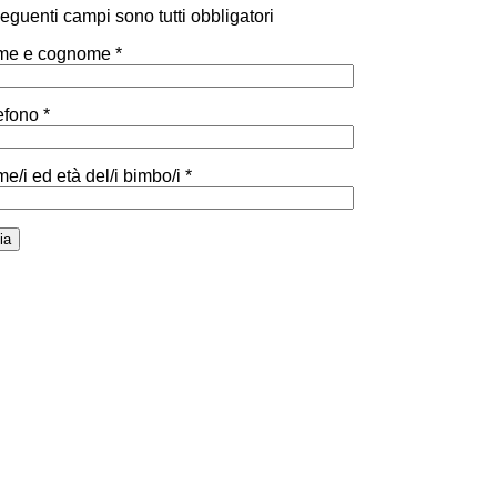
 seguenti campi sono tutti obbligatori
e e cognome *
efono *
e/i ed età del/i bimbo/i *