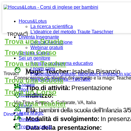
Hocus&Lotus
La ricerca scientifica
L’ideatrice del metodo Traute Taeschner
TROVACI
Diventa Insegnante
Trova una Scuola
Corsi di Formazione
Webinar gratuiti
Trova un Corso
Sei una scuola
Sei un genitore
Trova una Teacher
Il nostro programma educativo
face
I nostri corsi
Magic Teacher:
Isabella Bisanzio
Trovaci
Presentazioni gratuite, laboratori e inglese in v
Conosceremo gli obiettivi del progetto e la magic Teac
Trova una Scuola
Inglese in famiglia - YouTube
Contatti
diversity_3
Tipo di attività:
Presentazione
Blog
Trova un Corso
place
Indirizzo:
Recensioni
Trova una Teacher
Via Tiro a Segno, 5, Gallarate, VA, Italia
Home
group
Età:
bambini della scuola dell'Infanzia 3/
Area Magic
DinoClub
broadcast_on_personal
Modalità di svolgimento:
In presenz
DinoClub
today
Trova un corso
Data della presentazione: