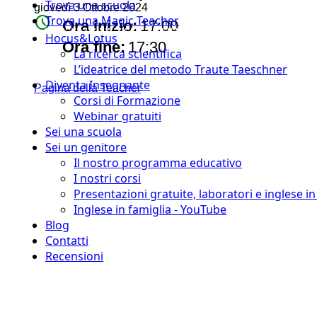
Trova una scuola
giovedì 3 Ottobre 2024
watch_later
Trova una Magic Teacher
Ora inizio:
17:00
Hocus&Lotus
timer
Ora fine:
17:30
La ricerca scientifica
L’ideatrice del metodo Traute Taeschner
Diventa Insegnante
Pagina della Teacher
Corsi di Formazione
Webinar gratuiti
Sei una scuola
Sei un genitore
Il nostro programma educativo
I nostri corsi
Presentazioni gratuite, laboratori e inglese i
Inglese in famiglia - YouTube
Blog
Contatti
Recensioni