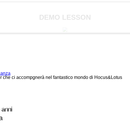
DEMO LESSON
acanza
her che ci accompgnerà nel fantastico mondo di Hocus&Lotus
5 anni
a