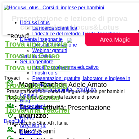
Presentazione e lezione di prova
Hocus&Lotus
corso inglese Hocus&Lotus
La ricerca scientifica
L’ideatrice del metodo Traute Taeschner
TROVACI
Area Magic
Diventa Insegnante
Trova una Scuola
Corsi di Formazione
Webinar gratuiti
Trova un Corso
Sei una scuola
Sei un genitore
Trova una Teacher
Il nostro programma educativo
I nostri corsi
Trovaci
Presentazioni gratuite, laboratori e inglese in
face
Magic Teacher:
Adele Amato
Trova una Scuola
vacanza
Inglese in famiglia - YouTube
Presentazione del corso di lingua inglese per bambini
Contatti
Trova un Corso
Hocus & Lotus seguita da lezione di prova
Blog
diversity_3
Tipo di attività:
Presentazione
Recensioni
Trova una Teacher
place
Indirizzo:
Home
DinoClub
Pratovecchio Stia, AR, Italia
Area Magic
group
Età:
2-5 anni
DinoClub
broadcast_on_personal