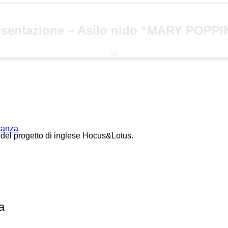
esentazione – Asilo nido “MARY POPPI
acanza
" del progetto di inglese Hocus&Lotus.
a