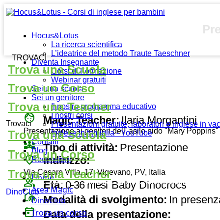
Pr
Hocus&Lotus
La ricerca scientifica
L’ideatrice del metodo Traute Taeschner
TROVACI
Diventa Insegnante
Trova una Scuola
Corsi di Formazione
Webinar gratuiti
Trova un Corso
Sei una scuola
Sei un genitore
Trova una Teacher
Il nostro programma educativo
face
I nostri corsi
Magic Teacher:
Ilaria Morgantini
Trovaci
Presentazioni gratuite, laboratori e inglese in v
Presentazione ai genitori dell' asilo nido "Mary Poppins
Trova una Scuola
Inglese in famiglia - YouTube
Contatti
diversity_3
Tipo di attività:
Presentazione
Blog
Trova un Corso
place
Indirizzo:
Recensioni
Trova una Teacher
Via Cesare Villa, 17, Vigevano, PV, Italia
Home
group
Età:
0-36 mesi
Baby Dinocrocs
Area Magic
DinoClub
broadcast_on_personal
Modalità di svolgimento:
In presenz
DinoClub
today
Trova un corso
Data della presentazione: