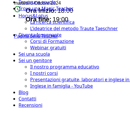
Trova una scuola
martedì 8 Ottobre 2024
watch_later
Trova una Magic Teacher
Ora inizio:
18:00
Hocus&Lotus
timer
Ora fine:
19:00
La ricerca scientifica
L’ideatrice del metodo Traute Taeschner
Diventa Insegnante
Pagina della Teacher
Corsi di Formazione
Webinar gratuiti
Sei una scuola
Sei un genitore
Il nostro programma educativo
I nostri corsi
Presentazioni gratuite, laboratori e inglese i
Inglese in famiglia - YouTube
Blog
Contatti
Recensioni