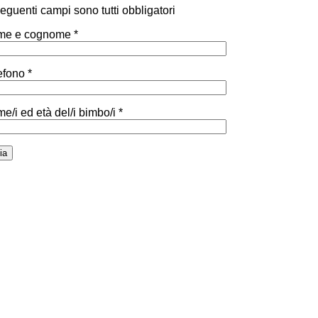
 seguenti campi sono tutti obbligatori
e e cognome *
efono *
e/i ed età del/i bimbo/i *