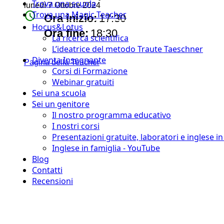
Trova una scuola
lunedì 7 Ottobre 2024
watch_later
Trova una Magic Teacher
Ora inizio:
17:30
Hocus&Lotus
timer
Ora fine:
18:30
La ricerca scientifica
L’ideatrice del metodo Traute Taeschner
Diventa Insegnante
Pagina della Teacher
Corsi di Formazione
Webinar gratuiti
Sei una scuola
Sei un genitore
Il nostro programma educativo
I nostri corsi
Presentazioni gratuite, laboratori e inglese i
Inglese in famiglia - YouTube
Blog
Contatti
Recensioni