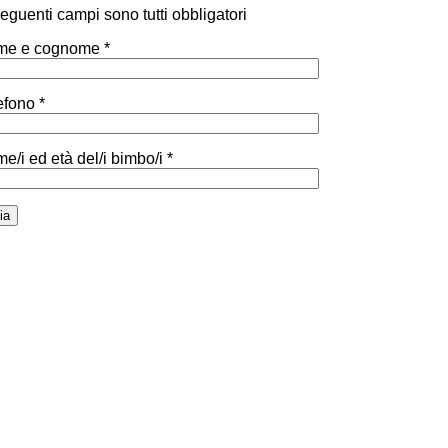
 seguenti campi sono tutti obbligatori
e e cognome *
efono *
e/i ed età del/i bimbo/i *