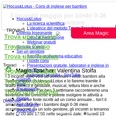
3 incontri maggio per bimbi 0-36
Hocus&Lotus
mesi con genitore
La ricerca scientifica
L’ideatrice del metodo Traute Taeschner
TROVACI
Area Magic
Diventa Insegnante
Trova una Scuola
Corsi di Formazione
Webinar gratuiti
Trova un Corso
Sei una scuola
Sei un genitore
Trova una Teacher
Il nostro programma educativo
I nostri corsi
Trovaci
Presentazioni gratuite, laboratori e inglese in
face
Magic Teacher:
Valentina Stolfa
Trova una Scuola
vacanza
Inglese in famiglia - YouTube
I 3 incontri sono volti ad avvicinare i vostri bambini alla
Contatti
Trova un Corso
nuova lingua con Hocus&Lotus e lo faremo tramite il
Blog
teatro mimico e gestuale, musical, lettura libro e anche
Recensioni
cartone animato. Per ben 3 settimane racconteremo una
Trova una Teacher
avventura dei Dinocroc e potrete svolgere le attività a
Home
casa, come se foste iscritti ad un corso annuale... Isn't it
DinoClub
Area Magic
amazing? 😲😲 Per i bambini dagli 0-36 mesi
accompagnati da un solo genitore, gli incontri si terranno
DinoClub
dalle 17:00 alle 17:50 nelle seguenti date: 🌟lunedì 19