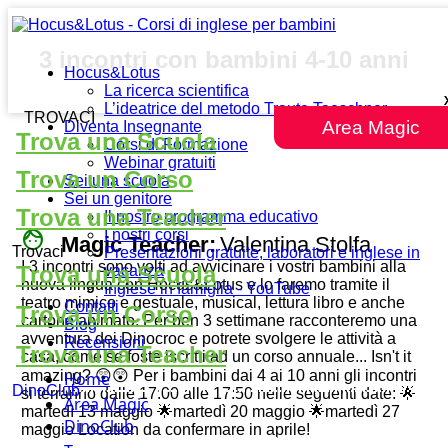
3 incontri con bambini 4-10 anni
Hocus&Lotus
La ricerca scientifica
L’ideatrice del metodo Traute Taeschner
TROVACI
Area Magic
Diventa Insegnante
Trova una Scuola
Corsi di Formazione
Webinar gratuiti
Trova un Corso
Sei una scuola
Sei un genitore
Trova una Teacher
Il nostro programma educativo
face
I nostri corsi
Magic Teacher:
Valentina Stolfa
Trovaci
Presentazioni gratuite, laboratori e inglese in
I 3 incontri sono volti ad avvicinare i vostri bambini alla
Trova una Scuola
vacanza
nuova lingua con Hocus&Lotus e lo faremo tramite il
Inglese in famiglia - YouTube
teatro mimico e gestuale, musical, lettura libro e anche
Contatti
Trova un Corso
cartone animato. Per ben 3 settimane racconteremo una
Blog
avventura dei Dinocroc e potrete svolgere le attività a
Recensioni
Trova una Teacher
casa, come se foste iscritti ad un corso annuale... Isn't it
amazing? 😲😲 Per i bambini dai 4 ai 10 anni gli incontri
Home
DinoClub
si terranno dalle 17:00 alle 17:50 nelle seguenti date: 🌟
Area Magic
martedì 13 maggio 🌟martedì 20 maggio 🌟martedì 27
DinoClub
maggio Location da confermare in aprile!