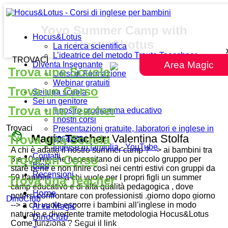
Yoyo Summer Camp with
Hocus&Lotus
Hocus&Lotus
La ricerca scientifica
L’ideatrice del metodo Traute Taeschner
TROVACI
Area Magic
Diventa Insegnante
Trova una Scuola
Corsi di Formazione
Webinar gratuiti
Trova un Corso
Sei una scuola
Sei un genitore
Trova una Teacher
Il nostro programma educativo
I nostri corsi
Trovaci
Presentazioni gratuite, laboratori e inglese in
face
Magic Teacher:
Valentina Stolfa
Trova una Scuola
vacanza
Inglese in famiglia - YouTube
A chi è adatto il nostro summer camp ? --> ai bambini tra
Contatti
Trova un Corso
3 e 10 anni che necessitano di un piccolo gruppo per
Blog
stare bene e non finire così nei centri estivi con gruppi da
Recensioni
59 bambini --> a chi vuole per I propri figli un summer
Trova una Teacher
camp educativo e di alta qualità pedagogica , dove
Home
potersi confrontare con professionisti ,giorno dopo giorno
DinoClub
Area Magic
--> a chi vuole esporre i bambini all’inglese in modo
naturale e divertente tramite metodologia Hocus&Lotus
DinoClub
Come funziona ? Segui il link