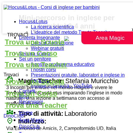
Mini-percorso in inglese per
Hocus&Lotus
bambini 0-4 anni
La ricerca scientifica
L’ideatrice del metodo Traute Taeschner
TROVACI
Area Magic
Diventa Insegnante
Trova una Scuola
Corsi di Formazione
Webinar gratuiti
Trova un Corso
Sei una scuola
Sei un genitore
Trova una Teacher
Il nostro programma educativo
I nostri corsi
Trovaci
Presentazioni gratuite, laboratori e inglese in
face
Magic Teacher:
Stefania Muricchio
Trova una Scuola
vacanza
Inglese in famiglia - YouTube
3 Incontri per entrare nel mondo magico e vivere le
Contatti
Trova un Corso
avventure di Hocus&Lotus imparando l'inglese in modo
Blog
naturale. Una lezione a settimana con accesso ai
Recensioni
materiali da casa.
Trova una Teacher
diversity_3
Home
Tipo di attività:
Laboratorio
DinoClub
Area Magic
place
Indirizzo:
DinoClub
Via Edmondo de Amicis, 2, Campoformido UD, Italia