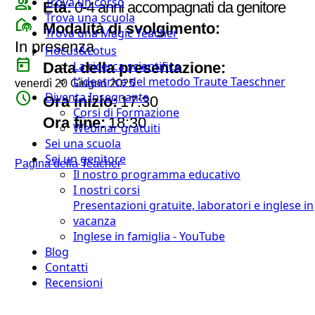
group
Trova un corso
Età:
0-4 anni accompagnati da genitore
Trova una scuola
broadcast_on_personal
Modalità di svolgimento:
Trova una Magic Teacher
In presenza
Hocus&Lotus
today
La ricerca scientifica
Data della presentazione:
L’ideatrice del metodo Traute Taeschner
venerdì 20 Giugno 2025
watch_later
Diventa Insegnante
Ora inizio:
17:30
Corsi di Formazione
timer
Ora fine:
18:30
Webinar gratuiti
Sei una scuola
Sei un genitore
Pagina della Teacher
Il nostro programma educativo
I nostri corsi
Presentazioni gratuite, laboratori e inglese in
vacanza
Inglese in famiglia - YouTube
Blog
Contatti
Recensioni