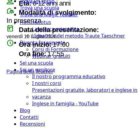
group
Trova un corso
Età:
6-12 anni anni
Trova una scuola
broadcast_on_personal
Modalità di svolgimento:
Trova una Magic Teacher
In presenza
Hocus&Lotus
today
La ricerca scientifica
Data della presentazione:
L’ideatrice del metodo Traute Taeschner
venerdì 10 Luglio 2026
watch_later
Diventa Insegnante
Ora inizio:
17:00
Corsi di Formazione
timer
Ora fine:
17:55
Webinar gratuiti
Sei una scuola
Sei un genitore
Pagina della Teacher
Il nostro programma educativo
I nostri corsi
Presentazioni gratuite, laboratori e inglese in
vacanza
Inglese in famiglia - YouTube
Blog
Contatti
Recensioni