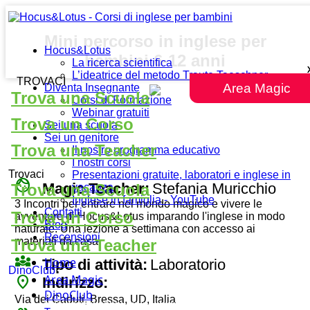
Mini percorso in inglese per
Hocus&Lotus
bambini 6-12 anni
La ricerca scientifica
L’ideatrice del metodo Traute Taeschner
TROVACI
Area Magic
Diventa Insegnante
Trova una Scuola
Corsi di Formazione
Webinar gratuiti
Trova un Corso
Sei una scuola
Sei un genitore
Trova una Teacher
Il nostro programma educativo
I nostri corsi
Trovaci
Presentazioni gratuite, laboratori e inglese in
face
Magic Teacher:
Stefania Muricchio
Trova una Scuola
vacanza
Inglese in famiglia - YouTube
3 Incontri per entrare nel mondo magico e vivere le
Contatti
Trova un Corso
avventure di Hocus&Lotus imparando l'inglese in modo
Blog
naturale. Una lezione a settimana con accesso ai
Recensioni
materiali da casa.
Trova una Teacher
diversity_3
Home
Tipo di attività:
Laboratorio
DinoClub
Area Magic
place
Indirizzo:
DinoClub
Via dei Caduti, Bressa, UD, Italia