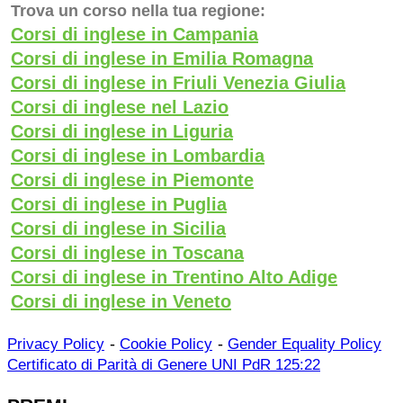
Trova un corso nella tua regione:
Corsi di inglese in Campania
Corsi di inglese in Emilia Romagna
Corsi di inglese in Friuli Venezia Giulia
Corsi di inglese nel Lazio
Corsi di inglese in Liguria
Corsi di inglese in Lombardia
Corsi di inglese in Piemonte
Corsi di inglese in Puglia
Corsi di inglese in Sicilia
Corsi di inglese in Toscana
Corsi di inglese in Trentino Alto Adige
Corsi di inglese in Veneto
-
-
Privacy Policy
Cookie Policy
Gender Equality Policy
Certificato di Parità di Genere UNI PdR 125:22