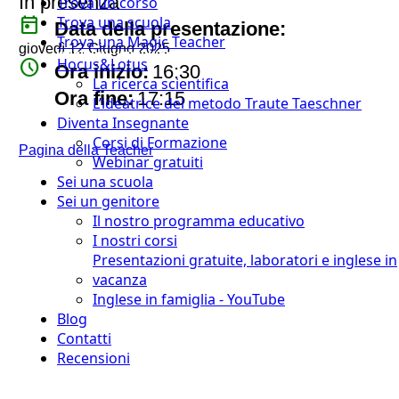
In presenza
Trova un corso
today
Trova una scuola
Data della presentazione:
Trova una Magic Teacher
giovedì 12 Giugno 2025
Hocus&Lotus
watch_later
Ora inizio:
16:30
La ricerca scientifica
timer
Ora fine:
17:15
L’ideatrice del metodo Traute Taeschner
Diventa Insegnante
Corsi di Formazione
Pagina della Teacher
Webinar gratuiti
Sei una scuola
Sei un genitore
Il nostro programma educativo
I nostri corsi
Presentazioni gratuite, laboratori e inglese in
vacanza
Inglese in famiglia - YouTube
Blog
Contatti
Recensioni