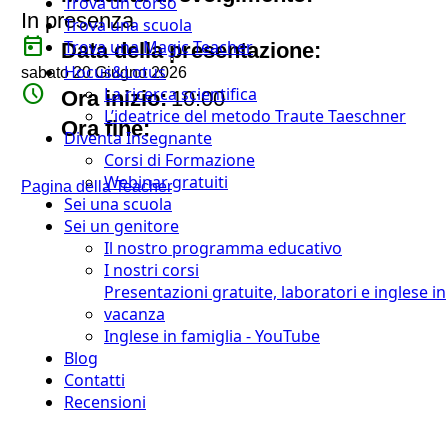
Trova un corso
In presenza
Trova una scuola
today
Trova una Magic Teacher
Data della presentazione:
Hocus&Lotus
sabato 20 Giugno 2026
watch_later
La ricerca scientifica
Ora inizio:
10:00
L’ideatrice del metodo Traute Taeschner
timer
Ora fine:
Diventa Insegnante
Corsi di Formazione
Webinar gratuiti
Pagina della Teacher
Sei una scuola
Sei un genitore
Il nostro programma educativo
I nostri corsi
Presentazioni gratuite, laboratori e inglese in
vacanza
Inglese in famiglia - YouTube
Blog
Contatti
Recensioni