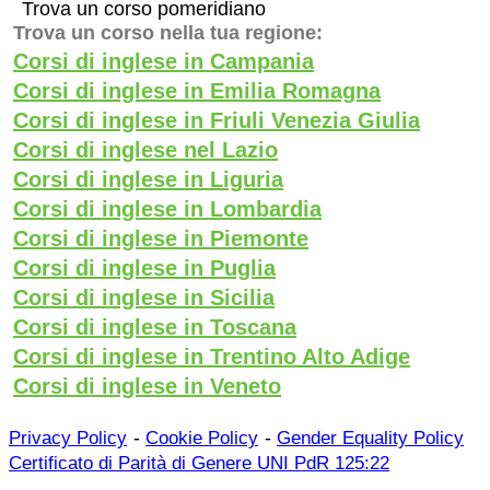
Trova un corso pomeridiano
Trova un corso nella tua regione:
Corsi di inglese in Campania
Corsi di inglese in Emilia Romagna
Corsi di inglese in Friuli Venezia Giulia
Corsi di inglese nel Lazio
Corsi di inglese in Liguria
Corsi di inglese in Lombardia
Corsi di inglese in Piemonte
Corsi di inglese in Puglia
Corsi di inglese in Sicilia
Corsi di inglese in Toscana
Corsi di inglese in Trentino Alto Adige
Corsi di inglese in Veneto
-
-
Privacy Policy
Cookie Policy
Gender Equality Policy
Certificato di Parità di Genere UNI PdR 125:22