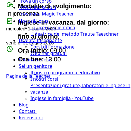
Trova un corso
broadcast_on_personal
Modalità di svolgimento:
Trova una scuola
In presenza
Trova una Magic Teacher
today
Hocus&Lotus
Inglese in vacanza, dal giorno:
La ricerca scientifica
mercoledì 1 Luglio 2026
L’ideatrice del metodo Traute Taeschner
today
fino al giorno:
Diventa Insegnante
venerdì 31 Luglio 2026
Corsi di Formazione
watch_later
Ora inizio:
09:00
Webinar gratuiti
timer
Ora fine:
13:00
Sei una scuola
Sei un genitore
Il nostro programma educativo
Pagina della Teacher
I nostri corsi
Presentazioni gratuite, laboratori e inglese in
vacanza
Inglese in famiglia - YouTube
Blog
Contatti
Recensioni