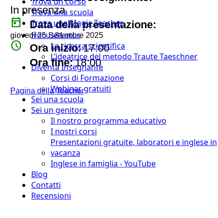
Trova un corso
In presenza
Trova una scuola
today
Trova una Magic Teacher
Data della presentazione:
Hocus&Lotus
giovedì 25 Settembre 2025
watch_later
La ricerca scientifica
Ora inizio:
17:00
L’ideatrice del metodo Traute Taeschner
timer
Ora fine:
18:00
Diventa Insegnante
Corsi di Formazione
Webinar gratuiti
Pagina della Teacher
Sei una scuola
Sei un genitore
Il nostro programma educativo
I nostri corsi
Presentazioni gratuite, laboratori e inglese in
vacanza
Inglese in famiglia - YouTube
Blog
Contatti
Recensioni