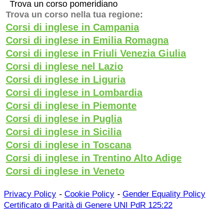
Trova un corso pomeridiano
Trova un corso nella tua regione:
Corsi di inglese in Campania
Corsi di inglese in Emilia Romagna
Corsi di inglese in Friuli Venezia Giulia
Corsi di inglese nel Lazio
Corsi di inglese in Liguria
Corsi di inglese in Lombardia
Corsi di inglese in Piemonte
Corsi di inglese in Puglia
Corsi di inglese in Sicilia
Corsi di inglese in Toscana
Corsi di inglese in Trentino Alto Adige
Corsi di inglese in Veneto
-
-
Privacy Policy
Cookie Policy
Gender Equality Policy
Certificato di Parità di Genere UNI PdR 125:22