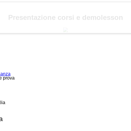
Presentazione corsi e demolesson
acanza
ne prova
lia
a