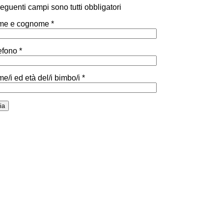
 seguenti campi sono tutti obbligatori
e e cognome *
efono *
e/i ed età del/i bimbo/i *