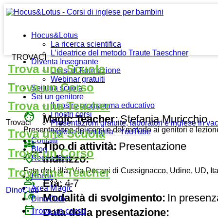
Hocus&Lotus
La ricerca scientifica
L’ideatrice del metodo Traute Taeschner
TROVACI
Diventa Insegnante
Trova una Scuola
Corsi di Formazione
Webinar gratuiti
Trova un Corso
Sei una scuola
Sei un genitore
Trova una Teacher
Il nostro programma educativo
face
I nostri corsi
Magic Teacher:
Stefania Muricchio
Trovaci
Presentazioni gratuite, laboratori e inglese in v
Presentazione dei corsi e del metodo ai genitori e lezio
Trova una Scuola
Inglese in famiglia - YouTube
Contatti
diversity_3
Tipo di attività:
Presentazione
Blog
Trova un Corso
place
Indirizzo:
Recensioni
Trova una Teacher
Fata dei Lillà, Via Decani di Cussignacco, Udine, UD, Ita
Home
group
Età:
4-7
Area Magic
DinoClub
broadcast_on_personal
Modalità di svolgimento:
In presenz
DinoClub
today
Trova un corso
Data della presentazione: