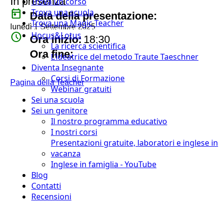
In presenza
Trova un corso
today
Trova una scuola
Data della presentazione:
Trova una Magic Teacher
lunedì 1 Settembre 2025
Hocus&Lotus
watch_later
Ora inizio:
18:30
La ricerca scientifica
timer
Ora fine:
L’ideatrice del metodo Traute Taeschner
Diventa Insegnante
Corsi di Formazione
Pagina della Teacher
Webinar gratuiti
Sei una scuola
Sei un genitore
Il nostro programma educativo
I nostri corsi
Presentazioni gratuite, laboratori e inglese in
vacanza
Inglese in famiglia - YouTube
Blog
Contatti
Recensioni