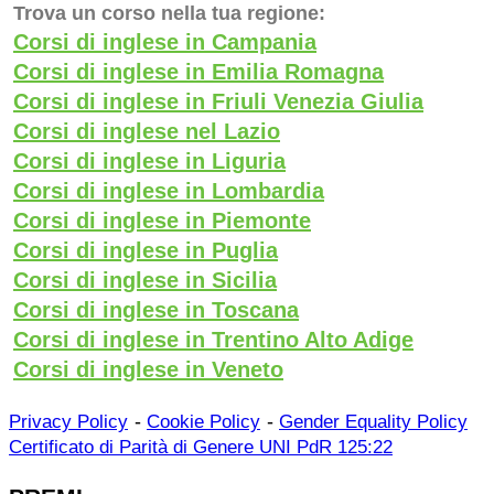
Trova un corso nella tua regione:
Corsi di inglese in Campania
Corsi di inglese in Emilia Romagna
Corsi di inglese in Friuli Venezia Giulia
Corsi di inglese nel Lazio
Corsi di inglese in Liguria
Corsi di inglese in Lombardia
Corsi di inglese in Piemonte
Corsi di inglese in Puglia
Corsi di inglese in Sicilia
Corsi di inglese in Toscana
Corsi di inglese in Trentino Alto Adige
Corsi di inglese in Veneto
-
-
Privacy Policy
Cookie Policy
Gender Equality Policy
Certificato di Parità di Genere UNI PdR 125:22