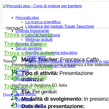
Hocus&Lotus
La ricerca scientifica
L’ideatrice del metodo Traute Taeschner
TROVACI
Diventa Insegnante
Trova una Scuola
Corsi di Formazione
Webinar gratuiti
Trova un Corso
Sei una scuola
Sei un genitore
Trova una Teacher
Il nostro programma educativo
face
I nostri corsi
Magic Teacher:
Francesca Caffo
Trovaci
Presentazioni gratuite, laboratori e inglese in v
Presentazione dei nuovi corsi in partenza a fine settemb
Trova una Scuola
Inglese in famiglia - YouTube
Contatti
diversity_3
Tipo di attività:
Presentazione
Blog
Trova un Corso
place
Indirizzo:
Recensioni
Trova una Teacher
Via Piave, 9, Avigliana TO, Italia
Home
group
Età:
Per genitori
Area Magic
DinoClub
broadcast_on_personal
Modalità di svolgimento:
In presenz
DinoClub
today
Trova un corso
Data della presentazione: