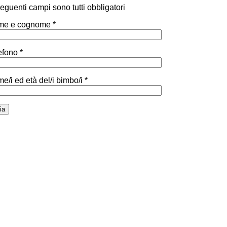
 seguenti campi sono tutti obbligatori
e e cognome *
efono *
e/i ed età del/i bimbo/i *