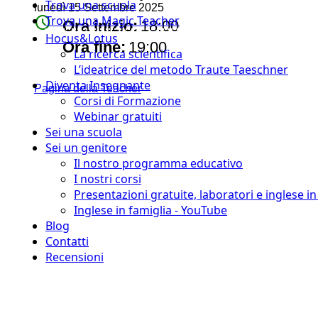
Trova una scuola
lunedì 15 Settembre 2025
watch_later
Trova una Magic Teacher
Ora inizio:
18:00
Hocus&Lotus
timer
Ora fine:
19:00
La ricerca scientifica
L’ideatrice del metodo Traute Taeschner
Diventa Insegnante
Pagina della Teacher
Corsi di Formazione
Webinar gratuiti
Sei una scuola
Sei un genitore
Il nostro programma educativo
I nostri corsi
Presentazioni gratuite, laboratori e inglese i
Inglese in famiglia - YouTube
Blog
Contatti
Recensioni