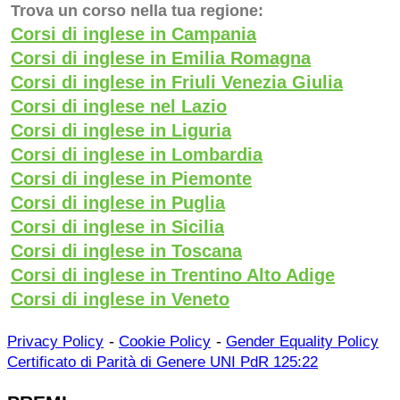
Trova un corso nella tua regione:
Corsi di inglese in Campania
Corsi di inglese in Emilia Romagna
Corsi di inglese in Friuli Venezia Giulia
Corsi di inglese nel Lazio
Corsi di inglese in Liguria
Corsi di inglese in Lombardia
Corsi di inglese in Piemonte
Corsi di inglese in Puglia
Corsi di inglese in Sicilia
Corsi di inglese in Toscana
Corsi di inglese in Trentino Alto Adige
Corsi di inglese in Veneto
-
-
Privacy Policy
Cookie Policy
Gender Equality Policy
Certificato di Parità di Genere UNI PdR 125:22