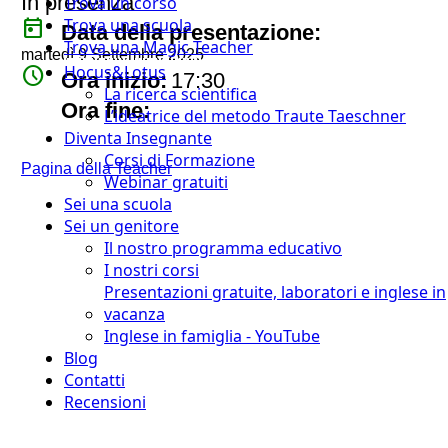
In presenza
Trova un corso
today
Trova una scuola
Data della presentazione:
Trova una Magic Teacher
martedì 9 Settembre 2025
Hocus&Lotus
watch_later
Ora inizio:
17:30
La ricerca scientifica
timer
Ora fine:
L’ideatrice del metodo Traute Taeschner
Diventa Insegnante
Corsi di Formazione
Pagina della Teacher
Webinar gratuiti
Sei una scuola
Sei un genitore
Il nostro programma educativo
I nostri corsi
Presentazioni gratuite, laboratori e inglese in
vacanza
Inglese in famiglia - YouTube
Blog
Contatti
Recensioni