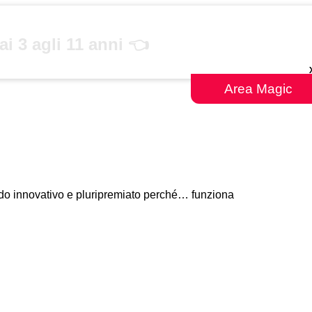
3 agli 11 anni 👈
Area Magic
todo innovativo e pluripremiato perché… funziona