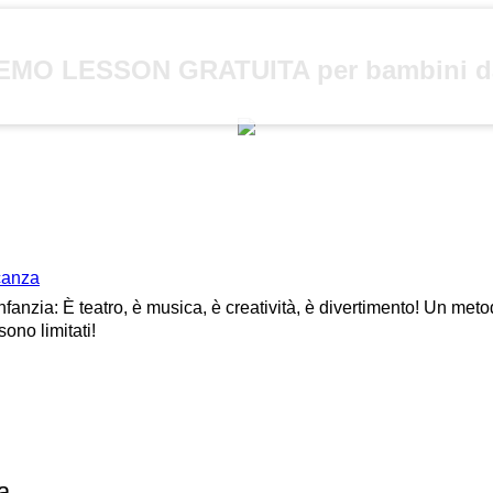
MO LESSON GRATUITA per bambini dai 
acanza
nfanzia: È teatro, è musica, è creatività, è divertimento! Un me
ono limitati!
a