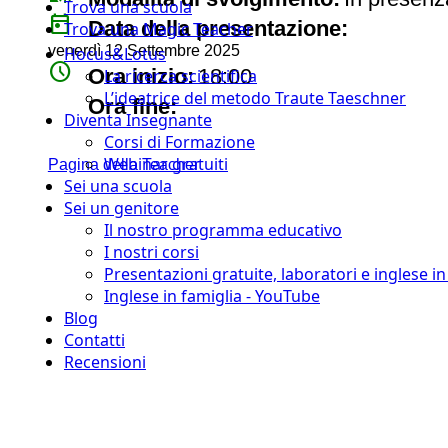
Trova una scuola
today
Data della presentazione:
Trova una Magic Teacher
venerdì 12 Settembre 2025
Hocus&Lotus
watch_later
Ora inizio:
18:00
La ricerca scientifica
L’ideatrice del metodo Traute Taeschner
timer
Ora fine:
Diventa Insegnante
Corsi di Formazione
Webinar gratuiti
Pagina della Teacher
Sei una scuola
Sei un genitore
Il nostro programma educativo
I nostri corsi
Presentazioni gratuite, laboratori e inglese i
Inglese in famiglia - YouTube
Blog
Contatti
Recensioni