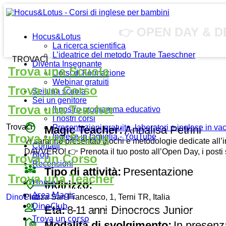
👉 OPEN DAY & DE
Hocus&Lotus
La ricerca scientifica
L’ideatrice del metodo Traute Taeschner
TROVACI
Diventa Insegnante
Trova una Scuola
Corsi di Formazione
Webinar gratuiti
Trova un Corso
Sei una scuola
Sei un genitore
Trova una Teacher
Il nostro programma educativo
I nostri corsi
face
Trovaci
Presentazioni gratuite, laboratori e inglese in v
Magic Teacher:
Annalisa Petrini
Trova una Scuola
Inglese in famiglia - YouTube
Vi saranno presentati giochi e metodologie dedicate all’i
Contatti
DAVVERO! 👉 Prenota il tuo posto all’Open Day, i posti s
Blog
Trova un Corso
Recensioni
diversity_3
Tipo di attività:
Presentazione
Trova una Teacher
Home
place
Indirizzo:
Area Magic
Piazza San Francesco, 1, Terni TR, Italia
DinoClub
DinoClub
group
Età:
8-11 anni
Dinocrocs Junior
Trova un corso
broadcast_on_personal
Modalità di svolgimento:
In presenz