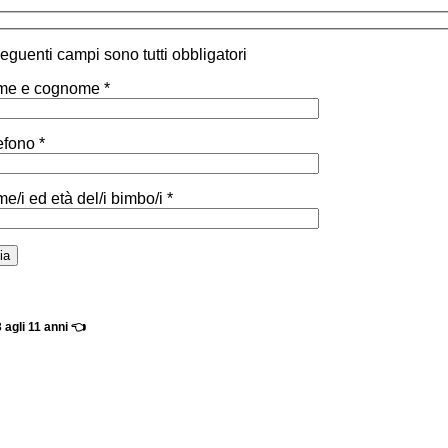
 seguenti campi sono tutti obbligatori
e e cognome *
efono *
e/i ed età del/i bimbo/i *
gli 11 anni 👈