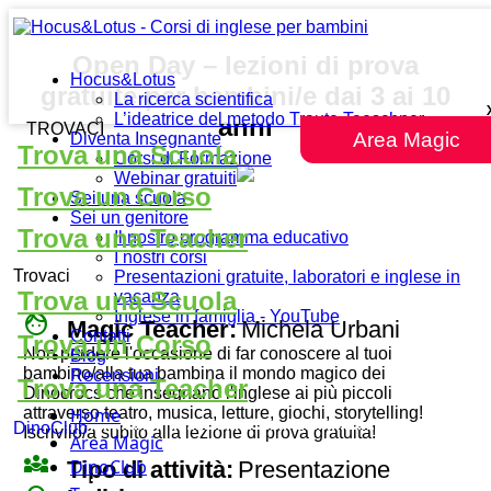
Open Day – lezioni di prova
Hocus&Lotus
gratuite per bambini/e dai 3 ai 10
La ricerca scientifica
L’ideatrice del metodo Traute Taeschner
anni
TROVACI
Area Magic
Diventa Insegnante
Trova una Scuola
Corsi di Formazione
Webinar gratuiti
Trova un Corso
Sei una scuola
Sei un genitore
Trova una Teacher
Il nostro programma educativo
I nostri corsi
Trovaci
Presentazioni gratuite, laboratori e inglese in
Trova una Scuola
vacanza
Inglese in famiglia - YouTube
face
Magic Teacher:
Michela Urbani
Contatti
Trova un Corso
Non perdere l'occasione di far conoscere al tuoi
Blog
bambino/alla tua bambina il mondo magico dei
Recensioni
Trova una Teacher
Dinocrocs che insegnano l'inglese ai più piccoli
attraverso teatro, musica, letture, giochi, storytelling!
Home
DinoClub
Iscrivilo/a subito alla lezione di prova gratuita!
Area Magic
diversity_3
DinoClub
Tipo di attività:
Presentazione