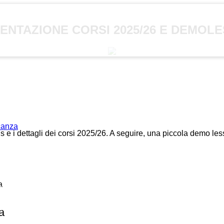
ENTAZIONE CORSI 2025/26 E DEMOL
acanza
us e i dettagli dei corsi 2025/26. A seguire, una piccola demo le
a
a