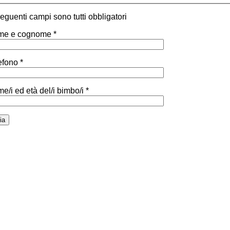
 seguenti campi sono tutti obbligatori
e e cognome *
efono *
e/i ed età del/i bimbo/i *