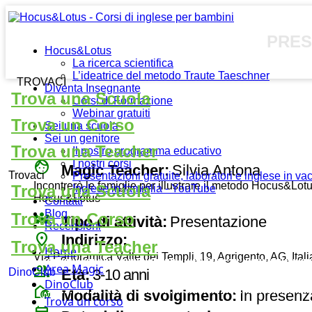
PRES
Hocus&Lotus
La ricerca scientifica
L’ideatrice del metodo Traute Taeschner
TROVACI
Diventa Insegnante
Trova una Scuola
Corsi di Formazione
Webinar gratuiti
Trova un Corso
Sei una scuola
Sei un genitore
Trova una Teacher
Il nostro programma educativo
face
I nostri corsi
Magic Teacher:
Silvia Antona
Trovaci
Presentazioni gratuite, laboratori e inglese in v
Incontrerò le famiglie per illustrare il metodo Hocus&Lot
Trova una Scuola
Inglese in famiglia - YouTube
Hocus&Lotus
Contatti
Blog
diversity_3
Trova un Corso
Tipo di attività:
Presentazione
Recensioni
place
Indirizzo:
Trova una Teacher
Home
Via Panoramica Valle dei Templi, 19, Agrigento, AG, Itali
Area Magic
group
Età:
3-10 anni
DinoClub
DinoClub
broadcast_on_personal
Modalità di svolgimento:
In presenz
Trova un corso