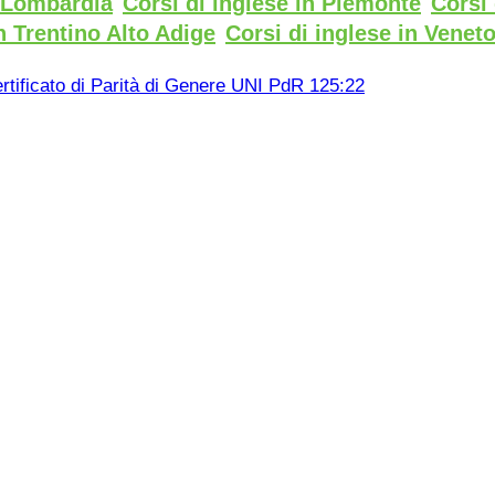
n Lombardia
Corsi di inglese in Piemonte
Corsi 
n Trentino Alto Adige
Corsi di inglese in Venet
rtificato di Parità di Genere UNI PdR 125:22