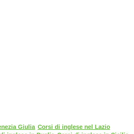
enezia Giulia
Corsi di inglese nel Lazio