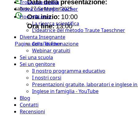
today
Data della presentazione:
Trova una scuola
Trova una Magic Teacher
sabato 27 Settembre 2025
watch_later
Ora inizio:
10:00
Hocus&Lotus
La ricerca scientifica
timer
Ora fine:
13:00
L’ideatrice del metodo Traute Taeschner
Diventa Insegnante
Corsi di Formazione
Pagina della Teacher
Webinar gratuiti
Sei una scuola
Sei un genitore
Il nostro programma educativo
I nostri corsi
Presentazioni gratuite, laboratori e inglese i
Inglese in famiglia - YouTube
Blog
Contatti
Recensioni