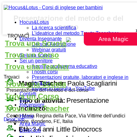
Presentazione del metodo e del
Hocus&Lotus
corso
La ricerca scientifica
L’ideatrice del metodo Traute Taeschner
TROVACI
Area Magic
Diventa Insegnante
Trova una Scuola
Corsi di Formazione
Webinar gratuiti
Trova un Corso
Sei una scuola
Sei un genitore
Trova una Teacher
Il nostro programma educativo
I nostri corsi
Trovaci
Presentazioni gratuite, laboratori e inglese in
face
Magic Teacher:
Paola Scagliarini
Trova una Scuola
vacanza
Inglese in famiglia - YouTube
Presentazione del metodo e del corso
Contatti
Trova un Corso
diversity_3
Tipo di attività:
Presentazione
Blog
Recensioni
place
Trova una Teacher
Indirizzo:
Home
Centro Maria Regina della Pace, Via Vittime dell'undici
DinoClub
Settembre, Bondeno, FE, Italia
Area Magic
group
Età:
3-4 anni
Little Dinocrocs
DinoClub
broadcast_on_personal