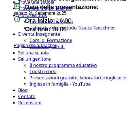
Trova una scuola
today
Data della presentazione:
Trova una Magic Teacher
sabato 20 Settembre 2025
Hocus&Lotus
watch_later
Ora inizio:
16:00
La ricerca scientifica
timer
L’ideatrice del metodo Traute Taeschner
Ora fine:
18:00
Diventa Insegnante
Corsi di Formazione
Pagina della Teacher
Webinar gratuiti
Sei una scuola
Sei un genitore
Il nostro programma educativo
I nostri corsi
Presentazioni gratuite, laboratori e inglese i
Inglese in famiglia - YouTube
Blog
Contatti
Recensioni