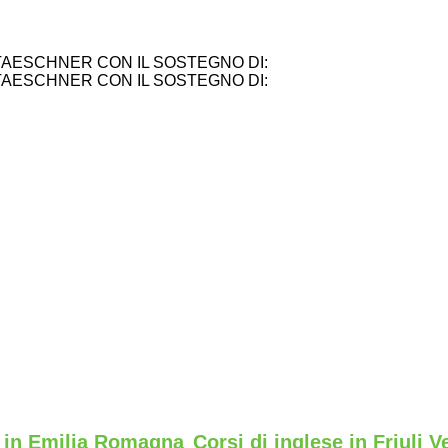
TAESCHNER CON IL SOSTEGNO DI:
TAESCHNER CON IL SOSTEGNO DI:
e in Emilia Romagna
Corsi di inglese in Friuli V