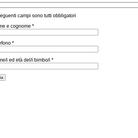
 seguenti campi sono tutti obbligatori
e e cognome *
efono *
e/i ed età del/i bimbo/i *