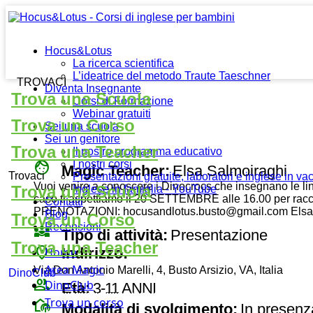
Hocus&Lotus
La ricerca scientifica
L’ideatrice del metodo Traute Taeschner
TROVACI
Diventa Insegnante
Trova una Scuola
Corsi di Formazione
Webinar gratuiti
Trova un Corso
Sei una scuola
Sei un genitore
Trova una Teacher
Il nostro programma educativo
face
I nostri corsi
Magic Teacher:
Elsa Salmoiraghi
Trovaci
Presentazioni gratuite, laboratori e inglese in v
Vuoi venire a conoscere i Dinocrocs che insegnano le li
Trova una Scuola
Inglese in famiglia - YouTube
caso ti aspettiamo il 20 SETTEMBRE alle 16.00 per racc
Contatti
PRENOTAZIONI: hocusandlotus.busto@gmail.com Elsa -
Blog
Trova un Corso
Recensioni
diversity_3
Tipo di attività:
Presentazione
Trova una Teacher
place
Indirizzo:
Home
Area Magic
Via Don Antonio Marelli, 4, Busto Arsizio, VA, Italia
DinoClub
group
DinoClub
Età:
3-11 ANNI
Trova un corso
broadcast_on_personal
Modalità di svolgimento:
In presenz