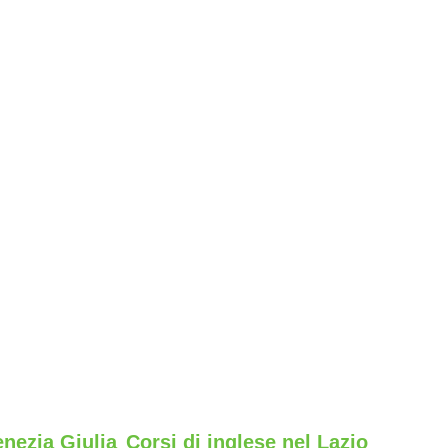
enezia Giulia
Corsi di inglese nel Lazio