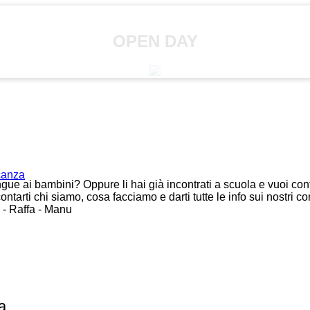
OPEN DAY
acanza
ngue ai bambini? Oppure li hai già incontrati a scuola e vuoi
ontarti chi siamo, cosa facciamo e darti tutte le info sui n
 Raffa - Manu
a