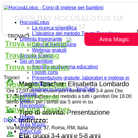
OPEN DAY HOCUS&LOTUS DA
Hocus&Lotus
PALCO37
La ricerca scientifica
L’ideatrice del metodo Traute Taeschner
TROVACI
Area Magic
Diventa Insegnante
Trova una Scuola
Corsi di Formazione
Webinar gratuiti
Trova un Corso
Sei una scuola
Sei un genitore
Trova una Teacher
Il nostro programma educativo
I nostri corsi
Trovaci
Presentazioni gratuite, laboratori e inglese in
face
Magic Teacher:
Elisabetta Lombardo
Trova una Scuola
vacanza
Inglese in famiglia - YouTube
Ore 17:00 demo lesson per i bimbi di età 3-4 anni Ore
Contatti
Trova un Corso
17.30 presentazione del metodo a tutti i genitori 0re 18.00
Blog
demo lesson per i bimbi dai 5 anni in su
Recensioni
Trova una Teacher
diversity_3
Tipo di attività:
Presentazione
Home
place
Indirizzo:
DinoClub
Area Magic
Via Monginevra, 37, Roma, RM, Italia
DinoClub
group
Età:
gruppi 3-4 anni e 5-8 anni