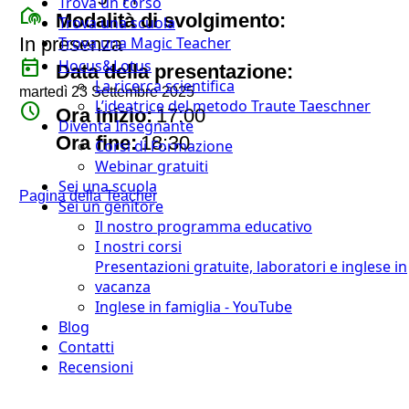
Trova un corso
broadcast_on_personal
Modalità di svolgimento:
Trova una scuola
In presenza
Trova una Magic Teacher
today
Hocus&Lotus
Data della presentazione:
La ricerca scientifica
martedì 23 Settembre 2025
L’ideatrice del metodo Traute Taeschner
watch_later
Ora inizio:
17:00
Diventa Insegnante
timer
Ora fine:
18:30
Corsi di Formazione
Webinar gratuiti
Sei una scuola
Pagina della Teacher
Sei un genitore
Il nostro programma educativo
I nostri corsi
Presentazioni gratuite, laboratori e inglese in
vacanza
Inglese in famiglia - YouTube
Blog
Contatti
Recensioni