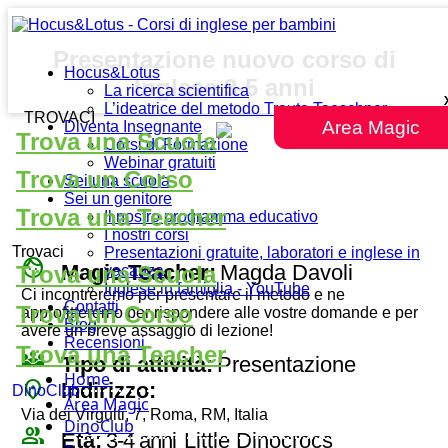
Presentazione nuovo corso di
Hocus&Lotus
Inglese 3-5 anni
La ricerca scientifica
L’ideatrice del metodo Traute Taeschner
TROVACI
Area Magic
Diventa Insegnante
Trova una Scuola
Corsi di Formazione
Webinar gratuiti
Trova un Corso
Sei una scuola
Sei un genitore
Trova una Teacher
Il nostro programma educativo
I nostri corsi
Trovaci
Presentazioni gratuite, laboratori e inglese in
face
Magic Teacher:
Magda Davoli
Trova una Scuola
vacanza
Inglese in famiglia - YouTube
Ci incontreremo per presentare il metodo e ne
Contatti
Trova un Corso
approfitteremo per rispondere alle vostre domande e per
Blog
avere un breve assaggio di lezione!
Recensioni
Trova una Teacher
diversity_3
Tipo di attività:
Presentazione
Home
place
Indirizzo:
DinoClub
Area Magic
Via dei Virgulti, 7, Roma, RM, Italia
DinoClub
group
Età:
3-4 anni
Little Dinocrocs