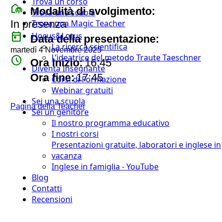
Trova un corso
broadcast_on_personal
Modalità di svolgimento:
Trova una scuola
In presenza
Trova una Magic Teacher
today
Hocus&Lotus
Data della presentazione:
La ricerca scientifica
martedì 4 Novembre 2025
L’ideatrice del metodo Traute Taeschner
watch_later
Ora inizio:
16:45
Diventa Insegnante
timer
Ora fine:
17:45
Corsi di Formazione
Webinar gratuiti
Sei una scuola
Pagina della Teacher
Sei un genitore
Il nostro programma educativo
I nostri corsi
Presentazioni gratuite, laboratori e inglese in
vacanza
Inglese in famiglia - YouTube
Blog
Contatti
Recensioni