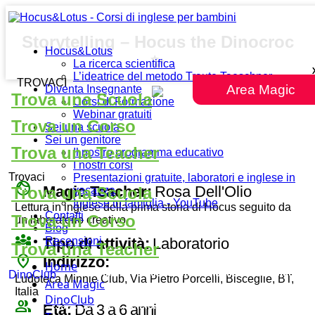
Storytelling – Hocus the Dinocroc
Hocus&Lotus
✨
La ricerca scientifica
L’ideatrice del metodo Traute Taeschner
TROVACI
Area Magic
Diventa Insegnante
Trova una Scuola
Corsi di Formazione
Webinar gratuiti
Trova un Corso
Sei una scuola
Sei un genitore
Trova una Teacher
Il nostro programma educativo
I nostri corsi
Trovaci
Presentazioni gratuite, laboratori e inglese in
face
Magic Teacher:
Rosa Dell'Olio
Trova una Scuola
vacanza
Inglese in famiglia - YouTube
Lettura in inglese della prima storia di Hocus seguito da
Contatti
Trova un Corso
un laboratorio creativo
Blog
diversity_3
Tipo di attività:
Laboratorio
Recensioni
Trova una Teacher
place
Indirizzo:
Home
DinoClub
Ludoteca Minnie Club, Via Pietro Porcelli, Bisceglie, BT,
Area Magic
Italia
DinoClub
group
Età:
Da 3 a 6 anni