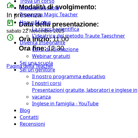
Trova un corso
broadcast_on_personal
Modalità di svolgimento:
Trova una scuola
In presenza
Trova una Magic Teacher
today
Hocus&Lotus
Data della presentazione:
La ricerca scientifica
sabato 22 Novembre 2025
L’ideatrice del metodo Traute Taeschner
watch_later
Ora inizio:
11:00
Diventa Insegnante
timer
Ora fine:
12:30
Corsi di Formazione
Webinar gratuiti
Sei una scuola
Pagina della Teacher
Sei un genitore
Il nostro programma educativo
I nostri corsi
Presentazioni gratuite, laboratori e inglese in
vacanza
Inglese in famiglia - YouTube
Blog
Contatti
Recensioni