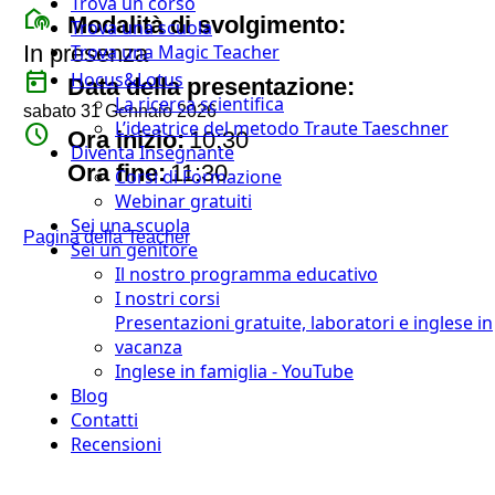
Trova un corso
broadcast_on_personal
Modalità di svolgimento:
Trova una scuola
In presenza
Trova una Magic Teacher
today
Hocus&Lotus
Data della presentazione:
La ricerca scientifica
sabato 31 Gennaio 2026
L’ideatrice del metodo Traute Taeschner
watch_later
Ora inizio:
10:30
Diventa Insegnante
timer
Ora fine:
11:30
Corsi di Formazione
Webinar gratuiti
Sei una scuola
Pagina della Teacher
Sei un genitore
Il nostro programma educativo
I nostri corsi
Presentazioni gratuite, laboratori e inglese in
vacanza
Inglese in famiglia - YouTube
Blog
Contatti
Recensioni