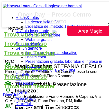
Open Day – Presso Centro
Hocus&Lotus
Contatto
La ricerca scientifica
L’ideatrice del metodo Traute Taeschner
TROVACI
Area Magic
Diventa Insegnante
Trova una Scuola
Corsi di Formazione
Webinar gratuiti
Trova un Corso
Sei una scuola
Sei un genitore
Trova una Teacher
Il nostro programma educativo
I nostri corsi
Trovaci
Presentazioni gratuite, laboratori e inglese in
face
Magic Teacher:
STEFANIA CEFALO
Trova una Scuola
vacanza
Inglese in famiglia - YouTube
Presentazione del Metodo e del Corso, presso la sede
Contatti
Trova un Corso
del Centro "Contatto" di Fiano Romano.
Blog
diversity_3
Tipo di attività:
Presentazione
Recensioni
Trova una Teacher
place
Indirizzo:
Home
DinoClub
ConTatto - Riabilitazione Fiano Romano & Capena, Via
Area Magic
C. A. dalla Chiesa, Fiano Romano, RM, Italia
DinoClub
group
Età:
5-7 anni
The Dinocrocs