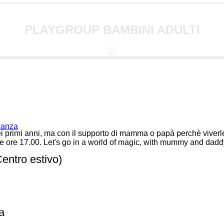
PLAYGROUP BAMBINI ADULTI
acanza
iei primi anni, ma con il supporto di mamma o papà perchè viverle
alle ore 17.00. Let's go in a world of magic, with mummy and dadd
entro estivo)
a