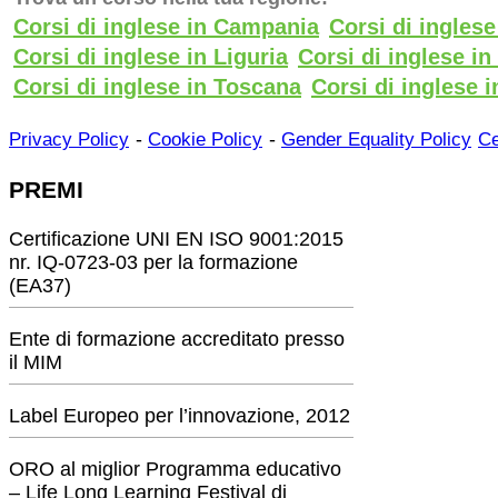
Corsi di inglese in Campania
Corsi di ingles
Corsi di inglese in Liguria
Corsi di inglese i
Corsi di inglese in Toscana
Corsi di inglese i
-
-
Privacy Policy
Cookie Policy
Gender Equality Policy
Ce
PREMI
Certificazione UNI EN ISO 9001:2015
nr. IQ-0723-03 per la formazione
(EA37)
Ente di formazione accreditato presso
il MIM
Label Europeo per l’innovazione, 2012
ORO al miglior Programma educativo
– Life Long Learning Festival di