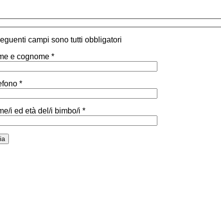
 seguenti campi sono tutti obbligatori
e e cognome *
efono *
e/i ed età del/i bimbo/i *