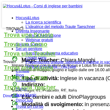
Hocus&Lotus
La ricerca scientifica
L’ideatrice del metodo Traute Taeschner
TROVACI
Diventa Insegnante
Trova una Scuola
Corsi di Formazione
Webinar gratuiti
Trova un Corso
Sei una scuola
Sei un genitore
Trova una Teacher
Il nostro programma educativo
face
I nostri corsi
Magic Teacher:
Chiara Manghi
Trovaci
Presentazioni gratuite, laboratori e inglese in v
Imparo l'inglese con le storie di Hocus e Lotus fin dai m
Trova una Scuola
Inglese in famiglia - YouTube
tutti i lunedì di maggio, giugno e luglio dalle ore 16.00 
Contatti
Blog
diversity_3
Trova un Corso
Tipo di attività:
Inglese in vacanza (C
Recensioni
place
Indirizzo:
Trova una Teacher
Home
Via A. Tragni, 61, Praticello, RE, Italia
Area Magic
group
Età:
bambini e adulti
DinoPlaygroups
DinoClub
DinoClub
broadcast_on_personal
Modalità di svolgimento:
In presenz
Trova un corso