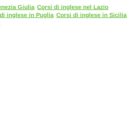
enezia Giulia
Corsi di inglese nel Lazio
di inglese in Puglia
Corsi di inglese in Sicilia
o